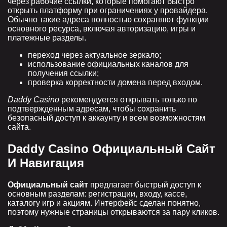
через рабочие ссылки, которые помогают быстро
открыть платформу при ограничениях у провайдера.
Обычно такие адреса полностью сохраняют функции
основного ресурса, включая авторизацию, игры и
платежные разделы.
переход через актуальное зеркало;
использование официальных каналов для
получения ссылки;
проверка корректности домена перед входом.
Daddy Casino
рекомендуется открывать только по
подтвержденным адресам, чтобы сохранить
безопасный доступ к аккаунту и всем возможностям
сайта.
Daddy Casino Официальный Сайт
И Навигация
Официальный сайт
предлагает быстрый доступ к
основным разделам: регистрации, входу, кассе,
каталогу игр и акциям. Интерфейс сделан понятно,
поэтому нужные страницы открываются за пару кликов.