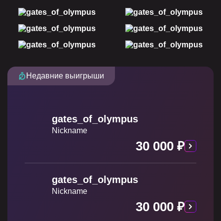
Недавние выигрыши
gates_of_olympus
Nickname
30 000 ₽
gates_of_olympus
Nickname
30 000 ₽