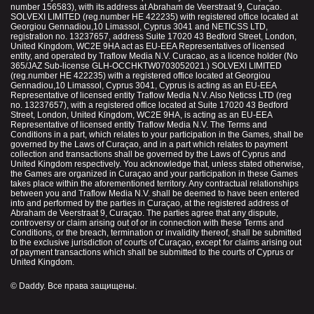
number 156583), with its address at Abraham de Veerstraat 9, Curaçao.
SOLVEXI LIMITED (reg.number HE 422235) with registered office located at
Georgiou Gennadiou,10 Limassol, Cyprus 3041 and NETICSS LTD,
registration no. 13237657, address Suite 17020 43 Bedford Street, London,
United Kingdom, WC2E 9HA act as EU-EEA Representatives of licensed
entity, and operated by Traflow Media N.V. Curacao, as a licence holder (No
365/JAZ Sub-license GLH-OCCHKTW0703052021.) SOLVEXI LIMITED
(reg.number HE 422235) with a registered office located at Georgiou
Gennadiou,10 Limassol, Cyprus 3041, Cyprus is acting as an EU-EEA
Representative of licensed entity Traflow Media N.V. Also Neticss LTD (reg
no. 13237657), with a registered office located at Suite 17020 43 Bedford
Street, London, United Kingdom, WC2E 9HA, is acting as an EU-EEA
Representative of licensed entity Traflow Media N.V. The Terms and
Conditions in a part, which relates to your participation in the Games, shall be
governed by the Laws of Curaçao, and in a part which relates to payment
collection and transactions shall be governed by the Laws of Cyprus and
United Kingdom respectively. You acknowledge that, unless stated otherwise,
the Games are organized in Curaçao and your participation in these Games
takes place within the aforementioned territory. Any contractual relationships
between you and Traflow Media N.V. shall be deemed to have been entered
into and performed by the parties in Curaçao, at the registered address of
Abraham de Veerstraat 9, Curaçao. The parties agree that any dispute,
controversy or claim arising out of or in connection with these Terms and
Conditions, or the breach, termination or invalidity thereof, shall be submitted
to the exclusive jurisdiction of courts of Curaçao, except for claims arising out
of payment transactions which shall be submitted to the courts of Cyprus or
United Kingdom.
© Daddy. Все права защищены.