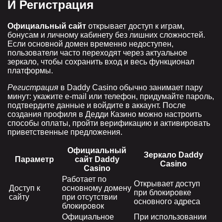
И Регистрация
Официальный сайт
открывает доступ к играм,
бонусам и личному кабинету без лишних сложностей.
Если основной домен временно недоступен,
пользователи часто переходят через актуальное
зеркало, чтобы сохранить вход и весь функционал
платформы.
Регистрация
в Daddy Casino обычно занимает пару
минут: укажите e-mail или телефон, придумайте пароль,
подтвердите данные и войдите в аккаунт. После
создания профиля в Дедди Казино можно настроить
способы оплаты, пройти верификацию и активировать
приветственные предложения.
Официальный
Зеркало Daddy
Параметр
сайт Daddy
Casino
Casino
Работает по
Открывает доступ
Доступ к
основному домену
при блокировке
сайту
при отсутствии
основного адреса
блокировок
Официальное
При использовании