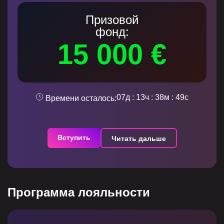
Призовой
фонд:
15 000 €
07д : 13ч : 38м : 49c
Времени осталось:
Вступить
Читать дальше
Программа лояльности