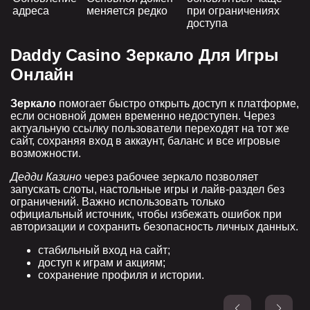
адреса
меняется редко
при ограничениях
доступа
Daddy Casino Зеркало Для Игры
Онлайн
Зеркало
помогает быстро открыть доступ к платформе,
если основной домен временно недоступен. Через
актуальную ссылку пользователи переходят на тот же
сайт, сохраняя вход в аккаунт, баланс и все игровые
возможности.
Дедди Казино
через рабочее зеркало позволяет
запускать слоты, настольные игры и лайв-раздел без
ограничений. Важно использовать только
официальный источник, чтобы избежать ошибок при
авторизации и сохранить безопасность личных данных.
стабильный вход на сайт;
доступ к играм и акциям;
сохранение профиля и истории.