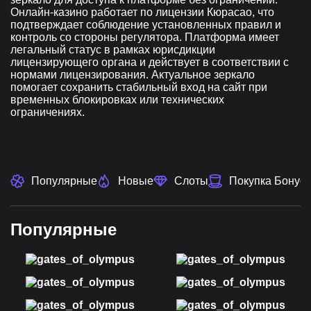
Онлайн-казино работает по лицензии Кюрасао, что
подтверждает соблюдение установленных правил и
контроль со стороны регулятора. Платформа имеет
легальный статус в рамках юрисдикции
лицензирующего органа и действует в соответствии с
нормами лицензирования. Актуальное зеркало
помогает сохранить стабильный вход на сайт при
временных блокировках или технических
ограничениях.
Популярные
Новые
Слоты
Покупка Бонус
Популярные