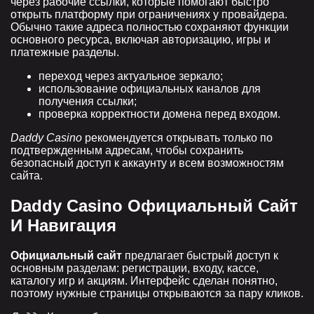
через рабочие ссылки, которые помогают быстро
открыть платформу при ограничениях у провайдера.
Обычно такие адреса полностью сохраняют функции
основного ресурса, включая авторизацию, игры и
платежные разделы.
переход через актуальное зеркало;
использование официальных каналов для
получения ссылки;
проверка корректности домена перед входом.
Daddy Casino
рекомендуется открывать только по
подтвержденным адресам, чтобы сохранить
безопасный доступ к аккаунту и всем возможностям
сайта.
Daddy Casino Официальный Сайт
И Навигация
Официальный сайт
предлагает быстрый доступ к
основным разделам: регистрации, входу, кассе,
каталогу игр и акциям. Интерфейс сделан понятно,
поэтому нужные страницы открываются за пару кликов.