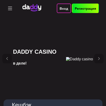
Вход
Регистрация
DADDY CASINO
в деле!
Кешбэк