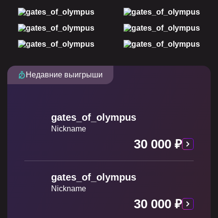
Недавние выигрыши
gates_of_olympus
Nickname
30 000 ₽
gates_of_olympus
Nickname
30 000 ₽