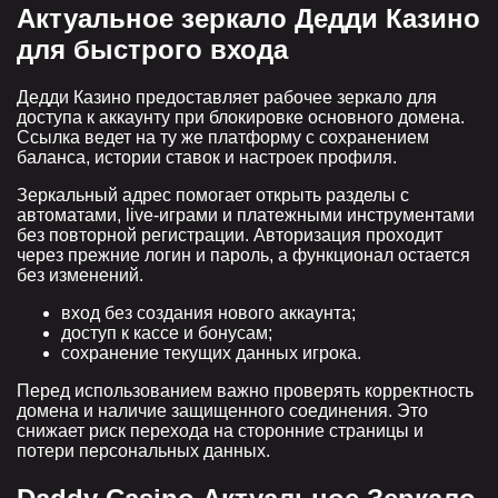
Актуальное зеркало Дедди Казино
для быстрого входа
Дедди Казино предоставляет рабочее зеркало для
доступа к аккаунту при блокировке основного домена.
Ссылка ведет на ту же платформу с сохранением
баланса, истории ставок и настроек профиля.
Зеркальный адрес помогает открыть разделы с
автоматами, live-играми и платежными инструментами
без повторной регистрации. Авторизация проходит
через прежние логин и пароль, а функционал остается
без изменений.
вход без создания нового аккаунта;
доступ к кассе и бонусам;
сохранение текущих данных игрока.
Перед использованием важно проверять корректность
домена и наличие защищенного соединения. Это
снижает риск перехода на сторонние страницы и
потери персональных данных.