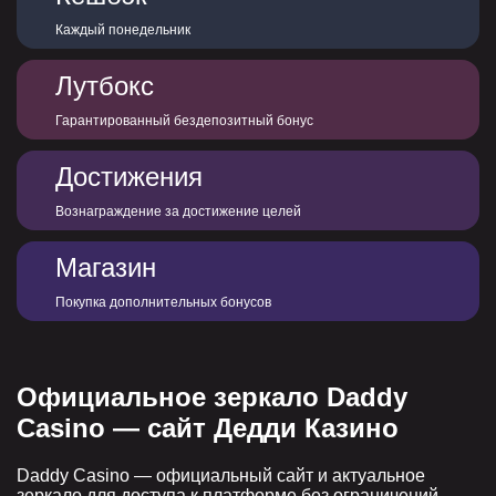
Каждый понедельник
Лутбокс
Гарантированный бездепозитный бонус
Достижения
Вознаграждение за достижение целей
Магазин
Покупка дополнительных бонусов
Официальное зеркало Daddy
Casino — сайт Дедди Казино
Daddy Casino — официальный сайт и актуальное
зеркало для доступа к платформе без ограничений.