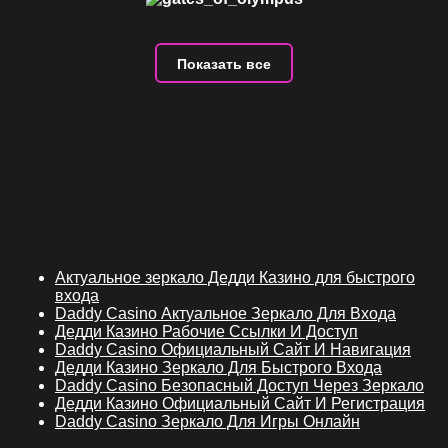
Показать все
Актуальное зеркало Дедди Казино для быстрого
входа
Daddy Casino Актуальное Зеркало Для Входа
Дедди Казино Рабочие Ссылки И Доступ
Daddy Casino Официальный Сайт И Навигация
Дедди Казино Зеркало Для Быстрого Входа
Daddy Casino Безопасный Доступ Через Зеркало
Дедди Казино Официальный Сайт И Регистрация
Daddy Casino Зеркало Для Игры Онлайн