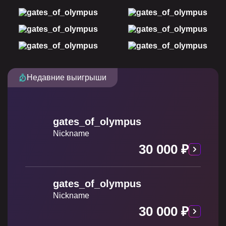
Недавние выигрыши
gates_of_olympus
Nickname
30 000 ₽
gates_of_olympus
Nickname
30 000 ₽