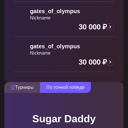
gates_of_olympus
Nickname
30 000 ₽
gates_of_olympus
Nickname
30 000 ₽
Турниры
По точной победе
Sugar Daddy