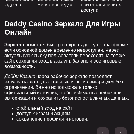
адреса
меняется редко
при ограничениях
доступа
Daddy Casino Зеркало Для Игры
Онлайн
Зеркало
помогает быстро открыть доступ к платформе,
если основной домен временно недоступен. Через
актуальную ссылку пользователи переходят на тот же
сайт, сохраняя вход в аккаунт, баланс и все игровые
возможности.
Дедди Казино
через рабочее зеркало позволяет
запускать слоты, настольные игры и лайв-раздел без
ограничений. Важно использовать только
официальный источник, чтобы избежать ошибок при
авторизации и сохранить безопасность личных данных.
стабильный вход на сайт;
доступ к играм и акциям;
сохранение профиля и истории.