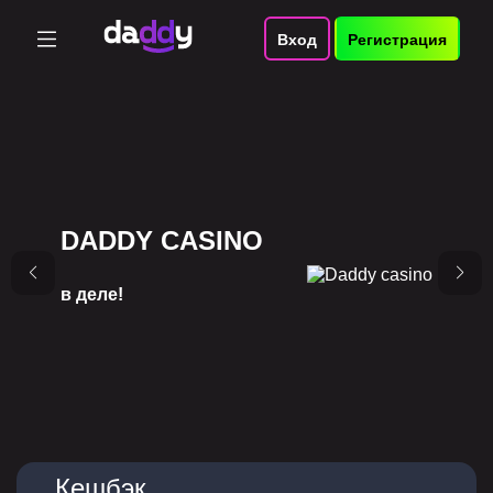
Вход
Регистрация
DADDY CASINO
в деле!
Кешбэк