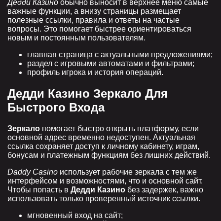
Дедди Казино
обычно выносит в верхнее меню самые
важные функции, а внизу страницы размещает
полезные ссылки, правила и ответы на частые
вопросы. Это помогает быстрее ориентироваться
новым и постоянным пользователям.
главная страница с актуальными предложениями;
раздел с игровыми автоматами и фильтрами;
профиль игрока и история операций.
Дедди Казино Зеркало Для
Быстрого Входа
Зеркало
помогает быстро открыть платформу, если
основной адрес временно недоступен. Актуальная
ссылка сохраняет доступ к личному кабинету, играм,
бонусам и платежным функциям без лишних действий.
Daddy Casino
использует рабочие зеркала с тем же
интерфейсом и возможностями, что и основной сайт.
Чтобы попасть в
Дедди Казино
без задержек, важно
использовать только проверенный источник ссылки.
мгновенный вход на сайт;