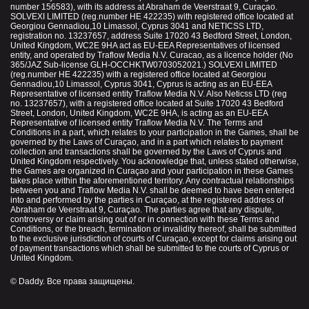
number 156583), with its address at Abraham de Veerstraat 9, Curaçao.
SOLVEXI LIMITED (reg.number HE 422235) with registered office located at
Georgiou Gennadiou,10 Limassol, Cyprus 3041 and NETICSS LTD,
registration no. 13237657, address Suite 17020 43 Bedford Street, London,
United Kingdom, WC2E 9HA act as EU-EEA Representatives of licensed
entity, and operated by Traflow Media N.V. Curacao, as a licence holder (No
365/JAZ Sub-license GLH-OCCHKTW0703052021.) SOLVEXI LIMITED
(reg.number HE 422235) with a registered office located at Georgiou
Gennadiou,10 Limassol, Cyprus 3041, Cyprus is acting as an EU-EEA
Representative of licensed entity Traflow Media N.V. Also Neticss LTD (reg
no. 13237657), with a registered office located at Suite 17020 43 Bedford
Street, London, United Kingdom, WC2E 9HA, is acting as an EU-EEA
Representative of licensed entity Traflow Media N.V. The Terms and
Conditions in a part, which relates to your participation in the Games, shall be
governed by the Laws of Curaçao, and in a part which relates to payment
collection and transactions shall be governed by the Laws of Cyprus and
United Kingdom respectively. You acknowledge that, unless stated otherwise,
the Games are organized in Curaçao and your participation in these Games
takes place within the aforementioned territory. Any contractual relationships
between you and Traflow Media N.V. shall be deemed to have been entered
into and performed by the parties in Curaçao, at the registered address of
Abraham de Veerstraat 9, Curaçao. The parties agree that any dispute,
controversy or claim arising out of or in connection with these Terms and
Conditions, or the breach, termination or invalidity thereof, shall be submitted
to the exclusive jurisdiction of courts of Curaçao, except for claims arising out
of payment transactions which shall be submitted to the courts of Cyprus or
United Kingdom.
© Daddy. Все права защищены.