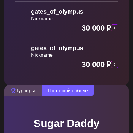
gates_of_olympus
Nickname
30 000 ₽
gates_of_olympus
Nickname
30 000 ₽
Турниры
По точной победе
Sugar Daddy