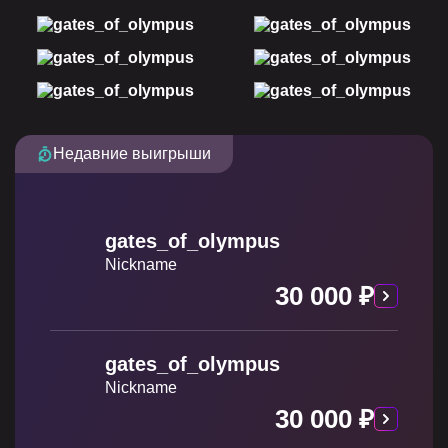
Недавние выигрыши
gates_of_olympus
Nickname
30 000 ₽
gates_of_olympus
Nickname
30 000 ₽