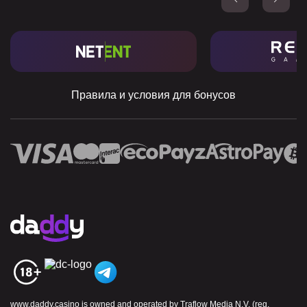
Правила и условия для бонусов
www.daddy.casino is owned and operated by Traflow Media N.V. (reg.