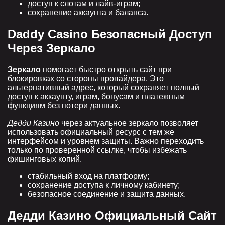
доступ к слотам и лайв-играм;
сохранение аккаунта и баланса.
Daddy Casino Безопасный Доступ
Через Зеркало
Зеркало
помогает быстро открыть сайт при
блокировках со стороны провайдера. Это
альтернативный адрес, который сохраняет полный
доступ к аккаунту, играм, бонусам и платежным
функциям без потери данных.
Дедди Казино
через актуальное зеркало позволяет
использовать официальный ресурс с тем же
интерфейсом и уровнем защиты. Важно переходить
только по проверенной ссылке, чтобы избежать
фишинговых копий.
стабильный вход на платформу;
сохранение доступа к личному кабинету;
безопасное соединение и защита данных.
Дедди Казино Официальный Сайт