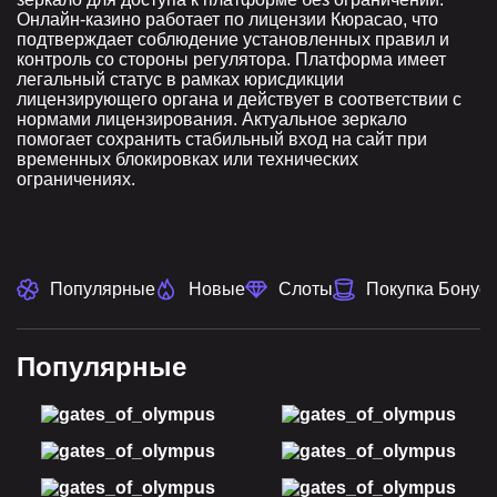
Онлайн-казино работает по лицензии Кюрасао, что
подтверждает соблюдение установленных правил и
контроль со стороны регулятора. Платформа имеет
легальный статус в рамках юрисдикции
лицензирующего органа и действует в соответствии с
нормами лицензирования. Актуальное зеркало
помогает сохранить стабильный вход на сайт при
временных блокировках или технических
ограничениях.
Популярные
Новые
Слоты
Покупка Бонус
Популярные