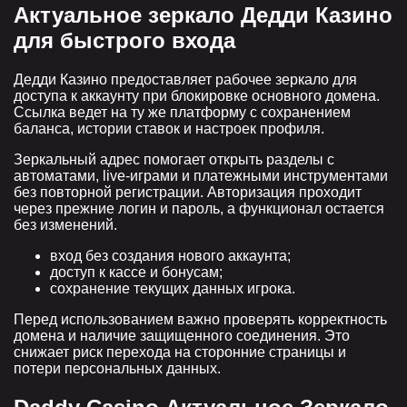
Актуальное зеркало Дедди Казино
для быстрого входа
Дедди Казино предоставляет рабочее зеркало для
доступа к аккаунту при блокировке основного домена.
Ссылка ведет на ту же платформу с сохранением
баланса, истории ставок и настроек профиля.
Зеркальный адрес помогает открыть разделы с
автоматами, live-играми и платежными инструментами
без повторной регистрации. Авторизация проходит
через прежние логин и пароль, а функционал остается
без изменений.
вход без создания нового аккаунта;
доступ к кассе и бонусам;
сохранение текущих данных игрока.
Перед использованием важно проверять корректность
домена и наличие защищенного соединения. Это
снижает риск перехода на сторонние страницы и
потери персональных данных.