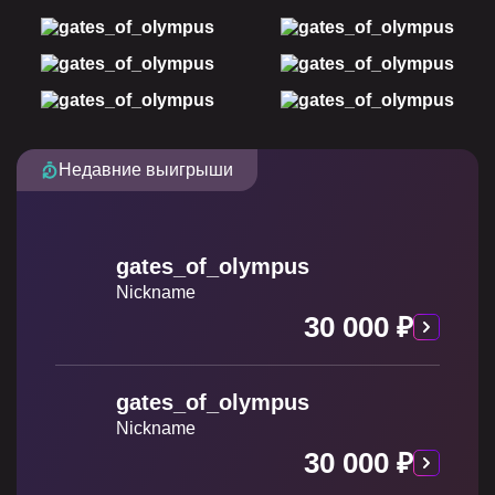
Недавние выигрыши
gates_of_olympus
Nickname
30 000 ₽
gates_of_olympus
Nickname
30 000 ₽