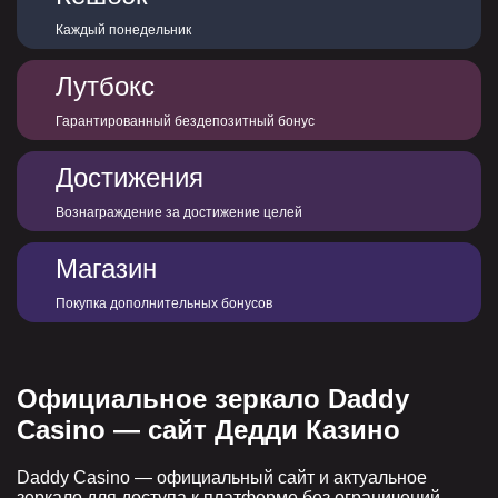
Каждый понедельник
Лутбокс
Гарантированный бездепозитный бонус
Достижения
Вознаграждение за достижение целей
Магазин
Покупка дополнительных бонусов
Официальное зеркало Daddy
Casino — сайт Дедди Казино
Daddy Casino — официальный сайт и актуальное
зеркало для доступа к платформе без ограничений.