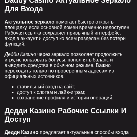
Daddy Casino Актуальное Зеркало
Для Входа
Актуальное зеркало
помогает быстро открыть
площадку, если основной домен временно недоступен.
Рабочая ссылка сохраняет привычный интерфейс,
вход в аккаунт и доступ ко всем разделам без потери
функций.
Дедди Казино
через зеркало позволяет продолжить
игру, использовать бонусы, пополнять баланс и
выводить средства в обычном режиме. Важно
переходить только по проверенным адресам из
официальных источников.
стабильный вход на сайт;
доступ к слотам и лайв-играм;
сохранение профиля и истории операций.
Дедди Казино Рабочие Ссылки И
Доступ
Дедди Казино
предлагает актуальные способы входа