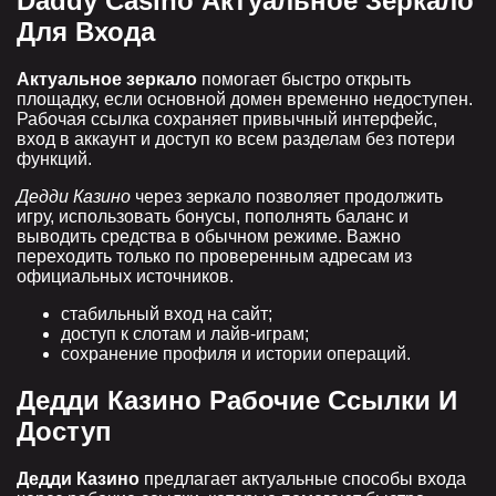
Daddy Casino Актуальное Зеркало
Для Входа
Актуальное зеркало
помогает быстро открыть
площадку, если основной домен временно недоступен.
Рабочая ссылка сохраняет привычный интерфейс,
вход в аккаунт и доступ ко всем разделам без потери
функций.
Дедди Казино
через зеркало позволяет продолжить
игру, использовать бонусы, пополнять баланс и
выводить средства в обычном режиме. Важно
переходить только по проверенным адресам из
официальных источников.
стабильный вход на сайт;
доступ к слотам и лайв-играм;
сохранение профиля и истории операций.
Дедди Казино Рабочие Ссылки И
Доступ
Дедди Казино
предлагает актуальные способы входа