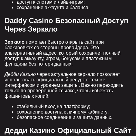
доступ к слотам и лайв-играм;
сохранение аккаунта и баланса.
Daddy Casino Безопасный Доступ
Через Зеркало
Зеркало
помогает быстро открыть сайт при
блокировках со стороны провайдера. Это
альтернативный адрес, который сохраняет полный
доступ к аккаунту, играм, бонусам и платежным
функциям без потери данных.
Дедди Казино
через актуальное зеркало позволяет
использовать официальный ресурс с тем же
интерфейсом и уровнем защиты. Важно переходить
только по проверенной ссылке, чтобы избежать
фишинговых копий.
стабильный вход на платформу;
сохранение доступа к личному кабинету;
безопасное соединение и защита данных.
Дедди Казино Официальный Сайт