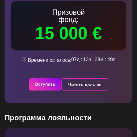
Призовой
фонд:
15 000 €
07д : 13ч : 38м : 49c
Времени осталось:
Вступить
Читать дальше
Программа лояльности