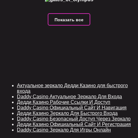
Показать все
Актуальное зеркало Дедди Казино для быстрого
входа
Daddy Casino Актуальное Зеркало Для Входа
Дедди Казино Рабочие Ссылки И Доступ
Daddy Casino Официальный Сайт И Навигация
Дедди Казино Зеркало Для Быстрого Входа
Daddy Casino Безопасный Доступ Через Зеркало
Дедди Казино Официальный Сайт И Регистрация
Daddy Casino Зеркало Для Игры Онлайн