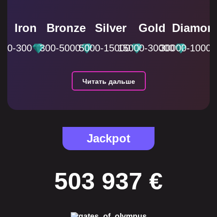
Iron
Bronze
Silver
Gold
Diamon
0-300
300-5000
5000-15000
15000-30000
30000-10000
Читать дальше
Jackpot
503 937 €