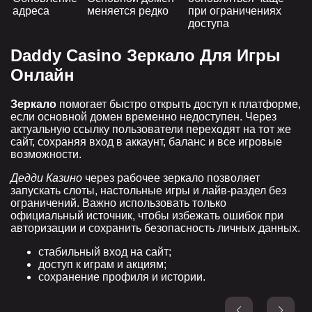
адреса
меняется редко
при ограничениях
доступа
Daddy Casino Зеркало Для Игры
Онлайн
Зеркало
помогает быстро открыть доступ к платформе,
если основной домен временно недоступен. Через
актуальную ссылку пользователи переходят на тот же
сайт, сохраняя вход в аккаунт, баланс и все игровые
возможности.
Дедди Казино
через рабочее зеркало позволяет
запускать слоты, настольные игры и лайв-раздел без
ограничений. Важно использовать только
официальный источник, чтобы избежать ошибок при
авторизации и сохранить безопасность личных данных.
стабильный вход на сайт;
доступ к играм и акциям;
сохранение профиля и истории.