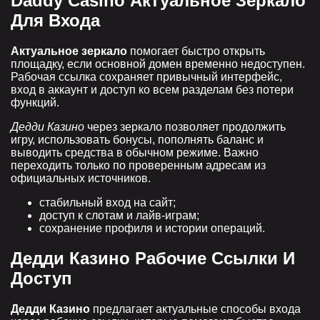
Daddy Casino Актуальное Зеркало
Для Входа
Актуальное зеркало
помогает быстро открыть
площадку, если основной домен временно недоступен.
Рабочая ссылка сохраняет привычный интерфейс,
вход в аккаунт и доступ ко всем разделам без потери
функций.
Дедди Казино
через зеркало позволяет продолжить
игру, использовать бонусы, пополнять баланс и
выводить средства в обычном режиме. Важно
переходить только по проверенным адресам из
официальных источников.
стабильный вход на сайт;
доступ к слотам и лайв-играм;
сохранение профиля и истории операций.
Дедди Казино Рабочие Ссылки И
Доступ
Дедди Казино
предлагает актуальные способы входа