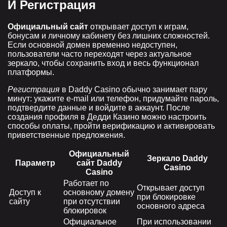
И Регистрация
Официальный сайт
открывает доступ к играм,
бонусам и личному кабинету без лишних сложностей.
Если основной домен временно недоступен,
пользователи часто переходят через актуальное
зеркало, чтобы сохранить вход и весь функционал
платформы.
Регистрация
в Daddy Casino обычно занимает пару
минут: укажите e-mail или телефон, придумайте пароль,
подтвердите данные и войдите в аккаунт. После
создания профиля в Дедди Казино можно настроить
способы оплаты, пройти верификацию и активировать
приветственные предложения.
Официальный
Зеркало Daddy
Параметр
сайт Daddy
Casino
Casino
Работает по
Открывает доступ
Доступ к
основному домену
при блокировке
сайту
при отсутствии
основного адреса
блокировок
Официальное
При использовании