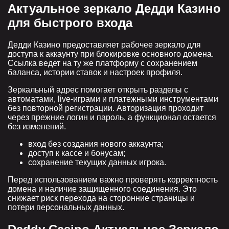
Актуальное зеркало Дедди Казино
для быстрого входа
Дедди Казино предоставляет рабочее зеркало для
доступа к аккаунту при блокировке основного домена.
Ссылка ведет на ту же платформу с сохранением
баланса, истории ставок и настроек профиля.
Зеркальный адрес помогает открыть разделы с
автоматами, live-играми и платежными инструментами
без повторной регистрации. Авторизация проходит
через прежние логин и пароль, а функционал остается
без изменений.
вход без создания нового аккаунта;
доступ к кассе и бонусам;
сохранение текущих данных игрока.
Перед использованием важно проверять корректность
домена и наличие защищенного соединения. Это
снижает риск перехода на сторонние страницы и
потери персональных данных.