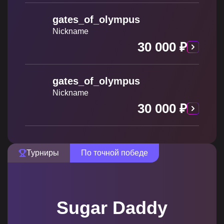
gates_of_olympus
Nickname
30 000 ₽
gates_of_olympus
Nickname
30 000 ₽
Турниры
По точной победе
Sugar Daddy