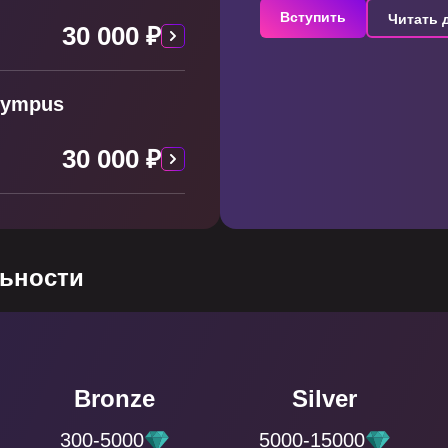
Вступить
Читать 
30 000 ₽
lympus
30 000 ₽
ьности
Bronze
Silver
300-5000
5000-15000