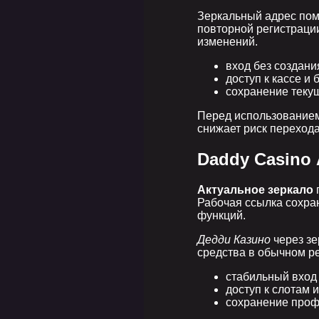
Зеркальный адрес помо
повторной регистрации
изменений.
вход без создани
доступ к кассе и 
сохранение текущ
Перед использованием
снижает риск переход
Daddy Casino
Актуальное зеркало
п
Рабочая ссылка сохран
функций.
Дедди Казино
через зе
средства в обычном р
стабильный вход 
доступ к слотам и
сохранение проф