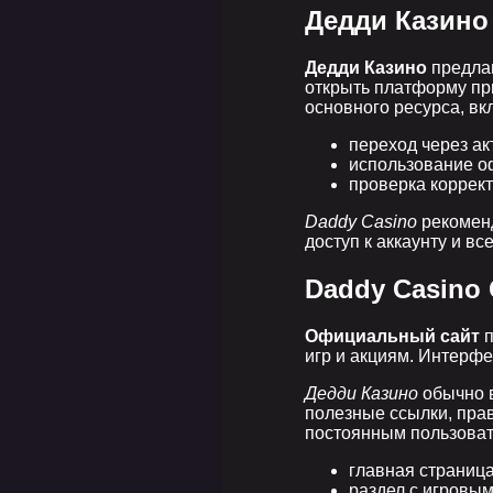
Дедди Казино
Дедди Казино
предлаг
открыть платформу пр
основного ресурса, вк
переход через ак
использование о
проверка коррек
Daddy Casino
рекоменд
доступ к аккаунту и в
Daddy Casino
Официальный сайт
п
игр и акциям. Интерфе
Дедди Казино
обычно в
полезные ссылки, пра
постоянным пользоват
главная страниц
раздел с игровы