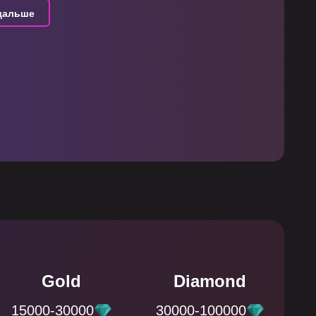
дальше
Gold
Diamond
15000-30000
30000-100000