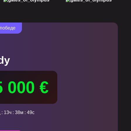
 победе
dy
5 000 €
 : 13ч : 38м : 49c