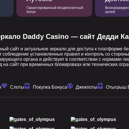
Гарантированный бездепозитный
Вознагражден
бонус
целей
ркало Daddy Casino — сайт Дедди К
ый сайт и актуальное зеркало для доступа к платформе бе
т соблюдение установленных правил и контроль со стороны
ирующего органа и действует в соответствии с нормами ли
д на сайт при временных блокировках или технических огра
е
Слоты
Покупка Бонуса
Джекпоты
Отыгрыш 