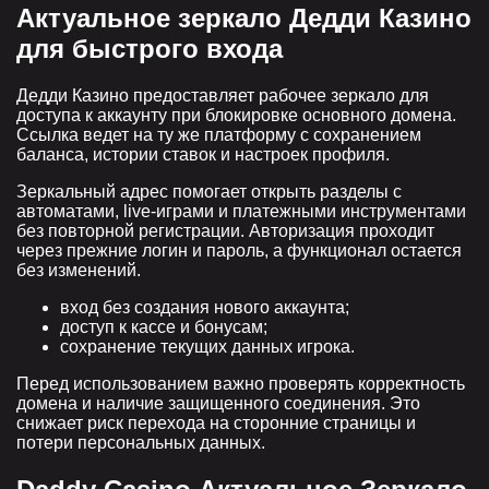
Актуальное зеркало Дедди Казино
для быстрого входа
Дедди Казино предоставляет рабочее зеркало для
доступа к аккаунту при блокировке основного домена.
Ссылка ведет на ту же платформу с сохранением
баланса, истории ставок и настроек профиля.
Зеркальный адрес помогает открыть разделы с
автоматами, live-играми и платежными инструментами
без повторной регистрации. Авторизация проходит
через прежние логин и пароль, а функционал остается
без изменений.
вход без создания нового аккаунта;
доступ к кассе и бонусам;
сохранение текущих данных игрока.
Перед использованием важно проверять корректность
домена и наличие защищенного соединения. Это
снижает риск перехода на сторонние страницы и
потери персональных данных.