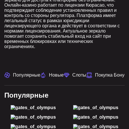
Онлайн-казино работает по лицензии Кюрасао, что
подтверждает соблюдение установленных правил и
контроль со стороны регулятора. Платформа имеет
легальный статус в рамках юрисдикции
лицензирующего органа и действует в соответствии с
нормами лицензирования. Актуальное зеркало
помогает сохранить стабильный вход на сайт при
временных блокировках или технических
ограничениях.
Популярные
Новые
Слоты
Покупка Бонус
Популярные