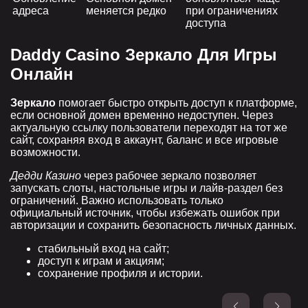
адреса
меняется редко
при ограничениях
доступа
Daddy Casino Зеркало Для Игры
Онлайн
Зеркало
помогает быстро открыть доступ к платформе,
если основной домен временно недоступен. Через
актуальную ссылку пользователи переходят на тот же
сайт, сохраняя вход в аккаунт, баланс и все игровые
возможности.
Дедди Казино
через рабочее зеркало позволяет
запускать слоты, настольные игры и лайв-раздел без
ограничений. Важно использовать только
официальный источник, чтобы избежать ошибок при
авторизации и сохранить безопасность личных данных.
стабильный вход на сайт;
доступ к играм и акциям;
сохранение профиля и истории.