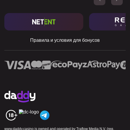
Правила и условия для бонусов
www.daddy.casino is owned and operated by Traflow Media N.V. (reg.