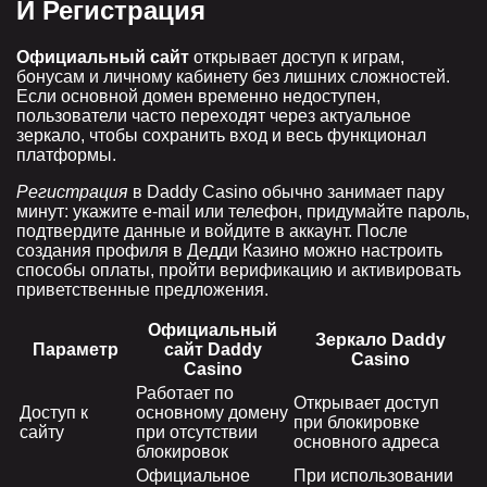
И Регистрация
Официальный сайт
открывает доступ к играм,
бонусам и личному кабинету без лишних сложностей.
Если основной домен временно недоступен,
пользователи часто переходят через актуальное
зеркало, чтобы сохранить вход и весь функционал
платформы.
Регистрация
в Daddy Casino обычно занимает пару
минут: укажите e-mail или телефон, придумайте пароль,
подтвердите данные и войдите в аккаунт. После
создания профиля в Дедди Казино можно настроить
способы оплаты, пройти верификацию и активировать
приветственные предложения.
Официальный
Зеркало Daddy
Параметр
сайт Daddy
Casino
Casino
Работает по
Открывает доступ
Доступ к
основному домену
при блокировке
сайту
при отсутствии
основного адреса
блокировок
Официальное
При использовании