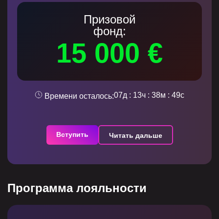
Призовой
фонд:
15 000 €
07д : 13ч : 38м : 49c
Времени осталось:
Вступить
Читать дальше
Программа лояльности