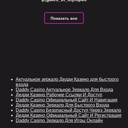
Показать все
Актуальное зеркало Дедди Казино для быстрого
входа
Daddy Casino Актуальное Зеркало Для Входа
Дедди Казино Рабочие Ссылки И Доступ
Daddy Casino Официальный Сайт И Навигация
Дедди Казино Зеркало Для Быстрого Входа
Daddy Casino Безопасный Доступ Через Зеркало
Дедди Казино Официальный Сайт И Регистрация
Daddy Casino Зеркало Для Игры Онлайн