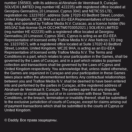
number 156583), with its address at Abraham de Veerstraat 9, Curaçao.
SOLVEXI LIMITED (reg.number HE 422235) with registered office located at
Georgiou Gennadiou,10 Limassol, Cyprus 3041 and NETICSS LTD,
registration no. 13237657, address Suite 17020 43 Bedford Street, London,
United Kingdom, WC2E 9HA act as EU-EEA Representatives of licensed
entity, and operated by Traflow Media N.V. Curacao, as a licence holder (No
365/JAZ Sub-license GLH-OCCHKTW0703052021.) SOLVEXI LIMITED
(reg.number HE 422235) with a registered office located at Georgiou
Gennadiou,10 Limassol, Cyprus 3041, Cyprus is acting as an EU-EEA
Representative of licensed entity Traflow Media N.V. Also Neticss LTD (reg
no. 13237657), with a registered office located at Suite 17020 43 Bedford
Street, London, United Kingdom, WC2E 9HA, is acting as an EU-EEA
Representative of licensed entity Traflow Media N.V. The Terms and
Conditions in a part, which relates to your participation in the Games, shall be
governed by the Laws of Curaçao, and in a part which relates to payment
collection and transactions shall be governed by the Laws of Cyprus and
United Kingdom respectively. You acknowledge that, unless stated otherwise,
the Games are organized in Curaçao and your participation in these Games
takes place within the aforementioned territory. Any contractual relationships
between you and Traflow Media N.V. shall be deemed to have been entered
into and performed by the parties in Curaçao, at the registered address of
Abraham de Veerstraat 9, Curaçao. The parties agree that any dispute,
controversy or claim arising out of or in connection with these Terms and
Conditions, or the breach, termination or invalidity thereof, shall be submitted
to the exclusive jurisdiction of courts of Curaçao, except for claims arising out
of payment transactions which shall be submitted to the courts of Cyprus or
United Kingdom.
© Daddy. Все права защищены.