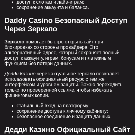
доступ к слотам и лайв-играм;
сохранение аккаунта и баланса.
Daddy Casino Безопасный Доступ
Через Зеркало
Зеркало
помогает быстро открыть сайт при
блокировках со стороны провайдера. Это
альтернативный адрес, который сохраняет полный
доступ к аккаунту, играм, бонусам и платежным
функциям без потери данных.
Дедди Казино
через актуальное зеркало позволяет
использовать официальный ресурс с тем же
интерфейсом и уровнем защиты. Важно переходить
только по проверенной ссылке, чтобы избежать
фишинговых копий.
стабильный вход на платформу;
сохранение доступа к личному кабинету;
безопасное соединение и защита данных.
Дедди Казино Официальный Сайт