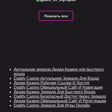
Показать все
Актуальное зеркало Дедди Казино для быстрого
входа
Daddy Casino Актуальное Зеркало Для Входа
Дедди Казино Рабочие Ссылки И Доступ
Daddy Casino Официальный Сайт И Навигация
Дедди Казино Зеркало Для Быстрого Входа
Daddy Casino Безопасный Доступ Через Зеркало
Дедди Казино Официальный Сайт И Регистрация
Daddy Casino Зеркало Для Игры Онлайн