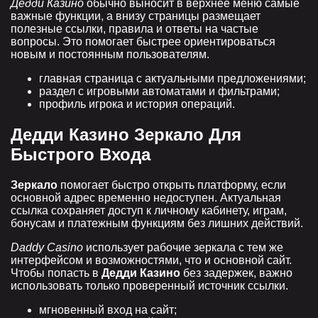
Дедди Казино
обычно выносит в верхнее меню самые
важные функции, а внизу страницы размещает
полезные ссылки, правила и ответы на частые
вопросы. Это помогает быстрее ориентироваться
новым и постоянным пользователям.
главная страница с актуальными предложениями;
раздел с игровыми автоматами и фильтрами;
профиль игрока и история операций.
Дедди Казино Зеркало Для
Быстрого Входа
Зеркало
помогает быстро открыть платформу, если
основной адрес временно недоступен. Актуальная
ссылка сохраняет доступ к личному кабинету, играм,
бонусам и платежным функциям без лишних действий.
Daddy Casino
использует рабочие зеркала с тем же
интерфейсом и возможностями, что и основной сайт.
Чтобы попасть в
Дедди Казино
без задержек, важно
использовать только проверенный источник ссылки.
мгновенный вход на сайт;