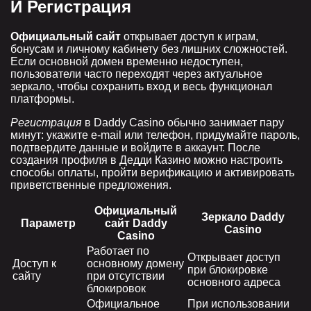
И Регистрация
Официальный сайт
открывает доступ к играм,
бонусам и личному кабинету без лишних сложностей.
Если основной домен временно недоступен,
пользователи часто переходят через актуальное
зеркало, чтобы сохранить вход и весь функционал
платформы.
Регистрация
в Daddy Casino обычно занимает пару
минут: укажите e-mail или телефон, придумайте пароль,
подтвердите данные и войдите в аккаунт. После
создания профиля в Дедди Казино можно настроить
способы оплаты, пройти верификацию и активировать
приветственные предложения.
Официальный
Зеркало Daddy
Параметр
сайт Daddy
Casino
Casino
Работает по
Открывает доступ
Доступ к
основному домену
при блокировке
сайту
при отсутствии
основного адреса
блокировок
Официальное
При использовании